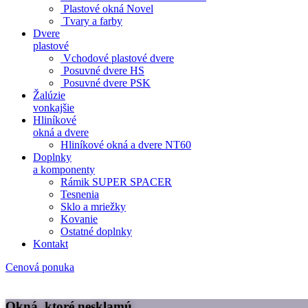
Plastové okná Novel
Tvary a farby
Dvere
plastové
Vchodové plastové dvere
Posuvné dvere HS
Posuvné dvere PSK
Žalúzie
vonkajšie
Hliníkové
okná a dvere
Hliníkové okná a dvere NT60
Doplnky
a komponenty
Rámik SUPER SPACER
Tesnenia
Sklo a mriežky
Kovanie
Ostatné doplnky
Kontakt
Cenová ponuka
Okná, ktoré nesklamú