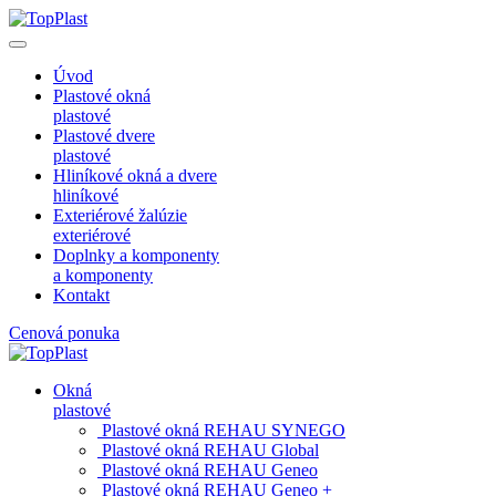
Úvod
Plastové okná
plastové
Plastové dvere
plastové
Hliníkové okná a dvere
hliníkové
Exteriérové žalúzie
exteriérové
Doplnky a komponenty
a komponenty
Kontakt
Cenová ponuka
Okná
plastové
Plastové okná REHAU SYNEGO
Plastové okná REHAU Global
Plastové okná REHAU Geneo
Plastové okná REHAU Geneo +