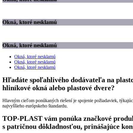
Okná, ktoré nesklamú
Okná, ktoré nesklamú
Okná, ktoré nesklamú
Okná, ktoré nesklamú
Okná, ktoré nesklamú
Hľadáte spoľahlivého dodávateľa na plast
hliníkové okná alebo plastové dvere?
Hlavným cieľom ponúkaných riešení je spojenie požiadaviek, týkajú
najvyššieho európskeho štandardu.
TOP-PLAST vám ponúka značkové produ
s patričnou dôkladnosťou, prinášajúce kon