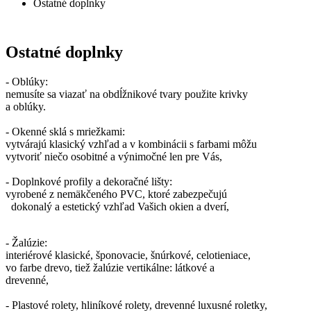
Ostatné doplnky
Ostatné doplnky
- Oblúky:
nemusíte sa viazať na obdĺžnikové tvary použite krivky
a oblúky.
- Okenné sklá s mriežkami:
vytvárajú klasický vzhľad a v kombinácii s farbami môžu
vytvoriť niečo osobitné a výnimočné len pre Vás,
- Doplnkové profily a dekoračné lišty:
vyrobené z nemäkčeného PVC, ktoré zabezpečujú
dokonalý a estetický vzhľad Vašich okien a dverí,
- Žalúzie:
interiérové klasické, šponovacie, šnúrkové, celotieniace,
vo farbe drevo, tiež žalúzie vertikálne: látkové a
drevenné,
- Plastové rolety, hliníkové rolety, drevenné luxusné roletky,