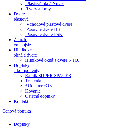
Plastové okná Novel
Tvary a farby
Dvere
plastové
Vchodové plastové dvere
Posuvné dvere HS
Posuvné dvere PSK
Žalúzie
vonkajšie
Hliníkové
okná a dvere
Hliníkové okná a dvere NT60
Doplnky
a komponenty
Rámik SUPER SPACER
Tesnenia
Sklo a mriežky
Kovanie
Ostatné doplnky
Kontakt
Cenová ponuka
Doplnky