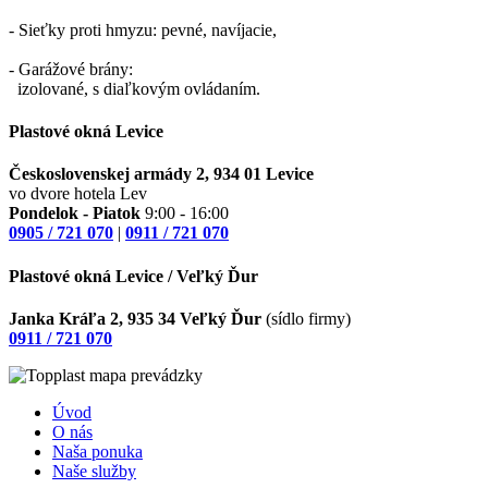
- Sieťky proti hmyzu: pevné, navíjacie,
- Garážové brány:
izolované, s diaľkovým ovládaním.
Plastové okná
Levice
Československej armády 2, 934 01 Levice
vo dvore hotela Lev
Pondelok - Piatok
9:00 - 16:00
0905 / 721 070
|
0911 / 721 070
Plastové okná
Levice / Veľký Ďur
Janka Kráľa 2, 935 34 Veľký Ďur
(sídlo firmy)
0911 / 721 070
Úvod
O nás
Naša ponuka
Naše služby