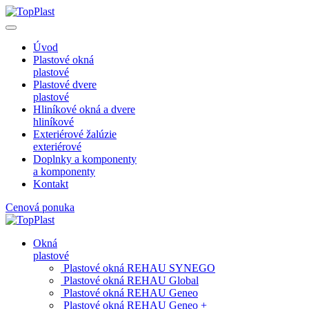
Úvod
Plastové okná
plastové
Plastové dvere
plastové
Hliníkové okná a dvere
hliníkové
Exteriérové žalúzie
exteriérové
Doplnky a komponenty
a komponenty
Kontakt
Cenová ponuka
Okná
plastové
Plastové okná REHAU SYNEGO
Plastové okná REHAU Global
Plastové okná REHAU Geneo
Plastové okná REHAU Geneo +