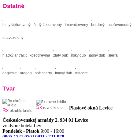
Ostatné
biely fakturovaný
šedý fakturovaný
tmavočervený
bordový
oceľovomodrý
tmavozelený
hladký antracit
kosodrevina
zlatý buk
írsky dub
jasný dub
sierra
daglesie
oregon
soft cherry
tmavý dub
macore
Tvar
Sx
Plastové okná
Levice
-rovné krídlo
Rx
-okrúhle krídlo
Československej armády 2, 934 01 Levice
vo dvore hotela Lev
Pondelok - Piatok
9:00 - 16:00
0905 / 721 070
|
0911 / 721 070