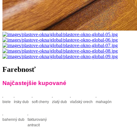
Farebnosť
Najčastejšie kupované
biele
írsky dub
soft cherry
zlatý dub
vlašský orech
mahagón
bahenný dub
fakturovaný
antracit