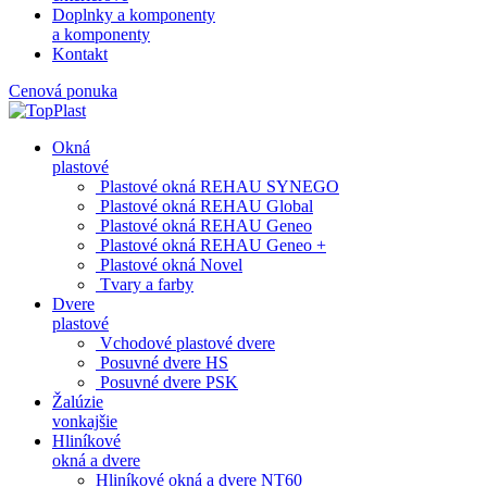
Doplnky a komponenty
a komponenty
Kontakt
Cenová ponuka
Okná
plastové
Plastové okná REHAU SYNEGO
Plastové okná REHAU Global
Plastové okná REHAU Geneo
Plastové okná REHAU Geneo +
Plastové okná Novel
Tvary a farby
Dvere
plastové
Vchodové plastové dvere
Posuvné dvere HS
Posuvné dvere PSK
Žalúzie
vonkajšie
Hliníkové
okná a dvere
Hliníkové okná a dvere NT60