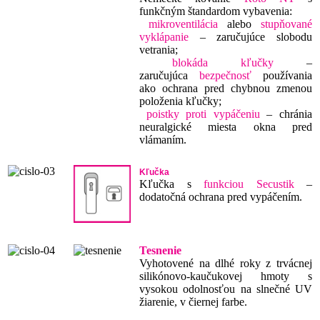
funkčným štandardom vybavenia:
mikroventilácia
alebo
stupňované
vyklápanie
– zaručujúce slobodu
vetrania;
blokáda kľučky
–
zaručujúca
bezpečnosť
používania
ako ochrana pred chybnou zmenou
položenia kľučky;
poistky proti vypáčeniu
– chránia
neuralgické miesta okna pred
vlámaním.
Kľučka
Kľučka s
funkciou Secustik
–
dodatočná ochrana pred vypáčením.
Tesnenie
Vyhotovené na dlhé roky z trvácnej
silikónovo-kaučukovej hmoty s
vysokou odolnosťou na slnečné UV
žiarenie, v čiernej farbe.