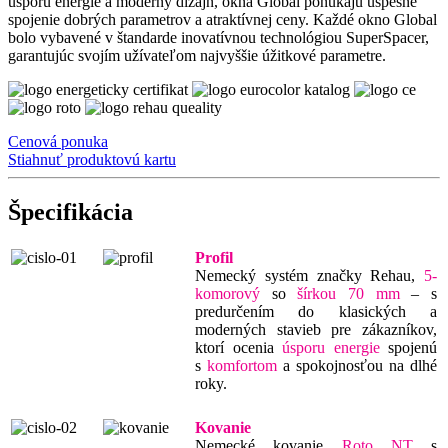
úsporu energie a moderný dizajn, okná Global ponúkajú úspešné
spojenie dobrých parametrov a atraktívnej ceny. Každé okno Global
bolo vybavené v štandarde inovatívnou technológiou SuperSpacer,
garantujúc svojím užívateľom najvyššie úžitkové parametre.
Cenová ponuka
Stiahnuť produktovú kartu
Špecifikácia
Profil
Nemecký systém značky Rehau,
5-
komorový
so
šírkou 70 mm
– s
predurčením do klasických a
moderných stavieb pre zákazníkov,
ktorí ocenia
úsporu energie
spojenú
s
komfortom
a spokojnosťou na dlhé
roky.
Kovanie
Nemecké kovanie
Roto NT
s