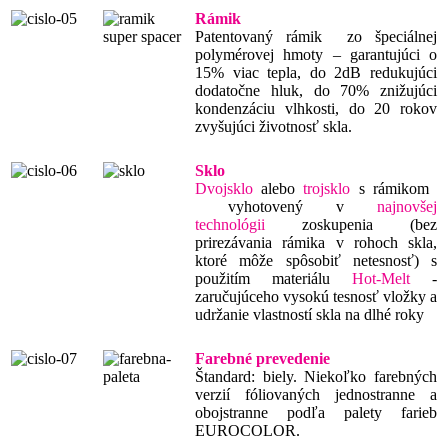
Rámik
Patentovaný rámik
zo špeciálnej
polymérovej hmoty – garantujúci o
15% viac tepla, do 2dB redukujúci
dodatočne hluk, do 70% znižujúci
kondenzáciu vlhkosti, do 20 rokov
zvyšujúci životnosť skla.
Sklo
Dvojsklo
alebo
trojsklo
s rámikom
vyhotovený v
najnovšej
technológii
zoskupenia (bez
prirezávania rámika v rohoch skla,
ktoré môže spôsobiť netesnosť) s
použitím materiálu
Hot-Melt
-
zaručujúceho vysokú tesnosť vložky a
udržanie vlastností skla na dlhé roky
Farebné prevedenie
Štandard: biely. Niekoľko farebných
verzií fóliovaných jednostranne a
obojstranne podľa palety farieb
EUROCOLOR.