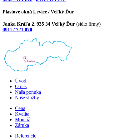
Plastové okná
Levice / Veľký Ďur
Janka Kráľa 2, 935 34 Veľký Ďur
(sídlo firmy)
0911 / 721 070
Úvod
O nás
Naša ponuka
Naše služby
Cena
Kvalita
Montáž
Záruka
Referencie