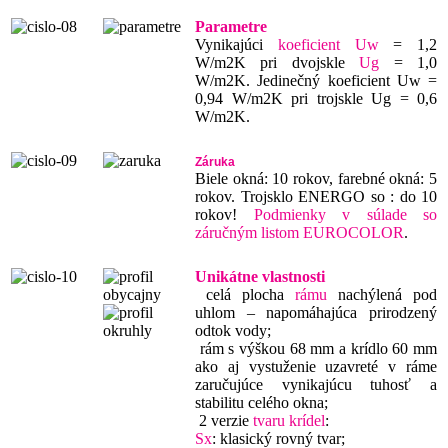
Parametre
Vynikajúci
koeficient Uw
= 1,2
W/m2K pri dvojskle
Ug
= 1,0
W/m2K. Jedinečný koeficient Uw =
0,94 W/m2K pri trojskle Ug = 0,6
W/m2K.
Záruka
Biele okná: 10 rokov, farebné okná: 5
rokov. Trojsklo ENERGO so
: do 10
rokov!
Podmienky v súlade so
záručným listom EUROCOLOR
.
Unikátne vlastnosti
celá plocha
rámu
nachýlená pod
uhlom – napomáhajúca prirodzený
odtok vody;
rám s výškou 68 mm a krídlo 60 mm
ako aj vystuženie uzavreté v ráme
zaručujúce vynikajúcu tuhosť a
stabilitu celého okna;
2 verzie
tvaru
krídel
:
Sx
: klasický rovný tvar;